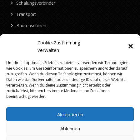
Schalungsverbinder
Transport
Baumaschinen
Beton
Cookie-Zustimmung
Alle Produkte
verwalten
Um dir ein optimales Erlebnis zu bieten, verwenden wir Technologien
Kontakt
wie Cookies, um Geräteinformationen zu speichern und/oder darauf
zuzugreifen. Wenn du diesen Technologien zustimmst, können wir
Telefon:
+49 030 23973997
Daten wie das Surfverhalten oder eindeutige IDs auf dieser Website
verarbeiten. Wenn du deine Zustimmung nicht erteilst oder
E-Mail:
info@trend-mietservice.de
,
trend-
zurückziehst, können bestimmte Merkmale und Funktionen
beeinträchtigt werden.
mietservice@web.de
Adresse:
Märkische Straße 64, 15806 Zossen
Akzeptieren
Ablehnen
Trend Mietservice für den Bau UG 2025 | Webdesign Berlin