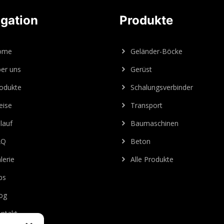
gation
Produkte
ome
Geländer-Böcke
er uns
Gerüst
odukte
Schalungsverbinder
eise
Transport
lauf
Baumaschinen
AQ
Beton
lerie
Alle Produkte
bs
og
ntakt