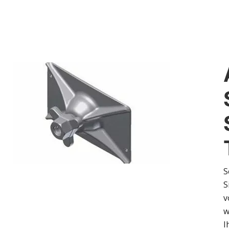
S
S
v
w
I