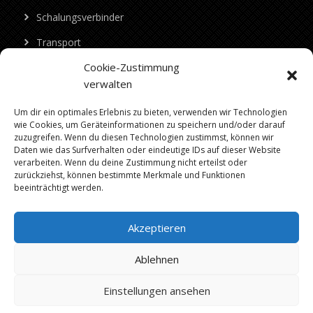
Schalungsverbinder
Transport
Cookie-Zustimmung
Baumaschinen
verwalten
Beton
Um dir ein optimales Erlebnis zu bieten, verwenden wir Technologien
Alle Produkte
wie Cookies, um Geräteinformationen zu speichern und/oder darauf
zuzugreifen. Wenn du diesen Technologien zustimmst, können wir
Daten wie das Surfverhalten oder eindeutige IDs auf dieser Website
Kontakt
verarbeiten. Wenn du deine Zustimmung nicht erteilst oder
zurückziehst, können bestimmte Merkmale und Funktionen
Telefon:
+49 030 23973997
beeinträchtigt werden.
E-Mail:
info@trend-mietservice.de
,
trend-
Akzeptieren
mietservice@web.de
Adresse:
Märkische Straße 64, 15806 Zossen
Ablehnen
Einstellungen ansehen