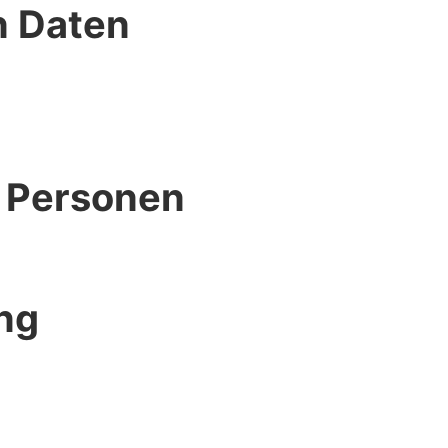
n Daten
r Personen
ng