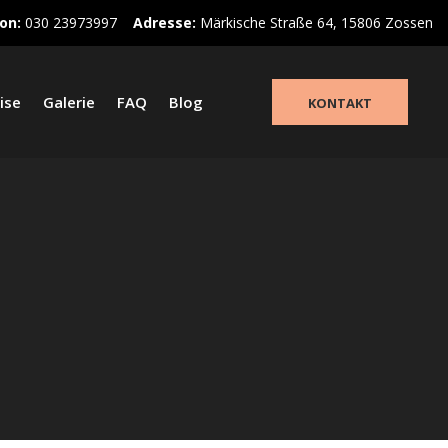
on:
030 23973997
Adresse:
Märkische Straße 64, 15806 Zossen
ise
Galerie
FAQ
Blog
KONTAKT