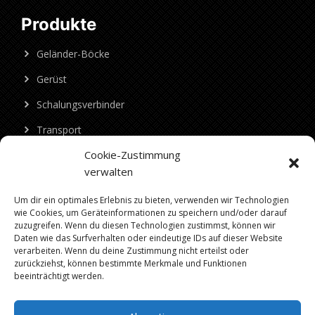
Produkte
Geländer-Böcke
Gerüst
Schalungsverbinder
Transport
Cookie-Zustimmung
Baumaschinen
verwalten
Beton
Um dir ein optimales Erlebnis zu bieten, verwenden wir Technologien
Alle Produkte
wie Cookies, um Geräteinformationen zu speichern und/oder darauf
zuzugreifen. Wenn du diesen Technologien zustimmst, können wir
Daten wie das Surfverhalten oder eindeutige IDs auf dieser Website
Kontakt
verarbeiten. Wenn du deine Zustimmung nicht erteilst oder
zurückziehst, können bestimmte Merkmale und Funktionen
Telefon:
+49 030 23973997
beeinträchtigt werden.
E-Mail:
info@trend-mietservice.de
,
trend-