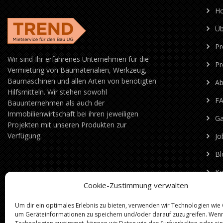
H
Üb
Pr
Wir sind Ihr erfahrenes Unternehmen für die
Pr
Vermietung von Baumaterialien, Werkzeug,
Baumaschinen und allen Arten von benötigten
Ab
Hilfsmitteln. Wir stehen sowohl
F
Bauunternehmen als auch der
Immobilienwirtschaft bei ihren jeweiligen
Ga
Projekten mit unseren Produkten zur
Verfügung.
Jo
Bl
Ko
Cookie-Zustimmung verwalten
I
Um dir ein optimales Erlebnis zu bieten, verwenden wir Technologien wie
Da
um Geräteinformationen zu speichern und/oder darauf zuzugreifen. Wen