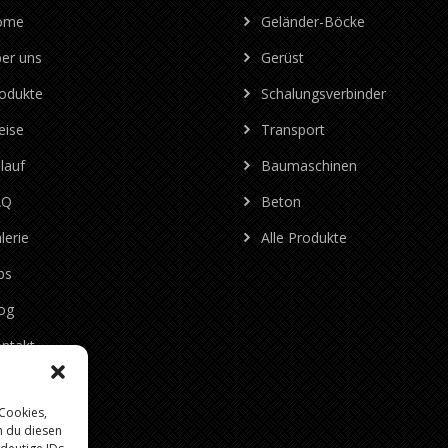
ome
Geländer-Böcke
er uns
Gerüst
odukte
Schalungsverbinder
eise
Transport
lauf
Baumaschinen
AQ
Beton
lerie
Alle Produkte
bs
og
ntakt
mpressum
 Cookies,
tenschutz
n du diesen